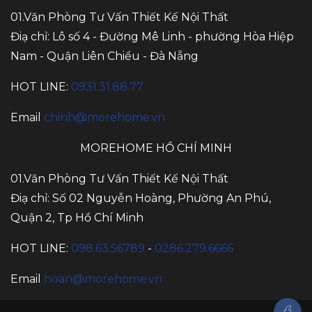
01.Văn Phòng Tư Vấn Thiết Kế Nội Thất
Điạ chỉ: Lô số 4 - Đường Mê Linh - phường Hòa Hiệp
Nam - Quận Liên Chiểu - Đà Nẵng
HOT LINE:
0931.31.88.77
Email
chinh@morehome.vn
MOREHOME HỒ CHÍ MINH
01.Văn Phòng Tư Vấn Thiết Kế Nội Thất
Điạ chỉ: Số 02 Nguyễn Hoàng, Phường An Phú,
Quận 2, Tp Hồ Chí Minh
HOT LINE:
098.63.56789
-
0286.279.6666
Email
hoan@morehome.vn