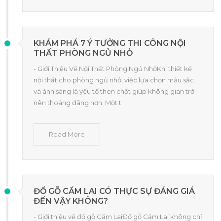
KHÁM PHÁ 7 Ý TƯỞNG THI CÔNG NỘI
THẤT PHÒNG NGỦ NHỎ
- Giới Thiệu Về Nội Thất Phòng Ngủ NhỏKhi thiết kế
nội thất cho phòng ngủ nhỏ, việc lựa chọn màu sắc
và ánh sáng là yếu tố then chốt giúp không gian trở
nên thoáng đãng hơn. Một t
Read More
ĐỒ GỖ CẨM LAI CÓ THỰC SỰ ĐÁNG GIÁ
ĐẾN VẬY KHÔNG?
- Giới thiệu về đồ gỗ Cẩm LaiĐồ gỗ Cẩm Lai không chỉ