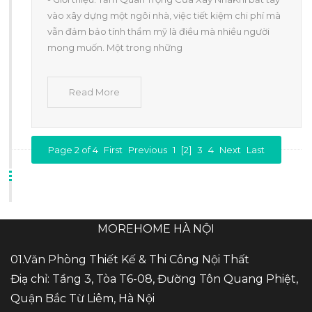
vào xây dựng một ngôi nhà, việc tiết kiệm chi phí mà
vẫn đảm bảo tính thẩm mỹ là điều mà nhiều người
mong muốn. Một trong những
Read More
Page 2 of 4
First
Previous
1
[2]
3
4
Next
Last
MOREHOME HÀ NỘI
01.Văn Phòng Thiết Kế & Thi Công Nội Thất
Điạ chỉ: Tầng 3, Tòa T6-08, Đường Tôn Quang Phiệt,
Quận Bắc Từ Liêm, Hà Nội