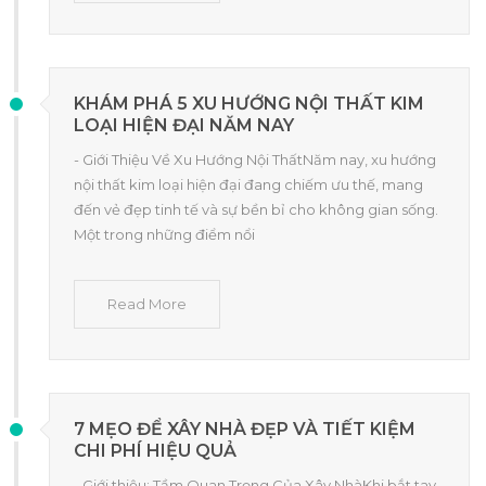
KHÁM PHÁ 5 XU HƯỚNG NỘI THẤT KIM
LOẠI HIỆN ĐẠI NĂM NAY
- Giới Thiệu Về Xu Hướng Nội ThấtNăm nay, xu hướng
nội thất kim loại hiện đại đang chiếm ưu thế, mang
đến vẻ đẹp tinh tế và sự bền bỉ cho không gian sống.
Một trong những điểm nổi
Read More
7 MẸO ĐỂ XÂY NHÀ ĐẸP VÀ TIẾT KIỆM
CHI PHÍ HIỆU QUẢ
- Giới thiệu: Tầm Quan Trọng Của Xây NhàKhi bắt tay