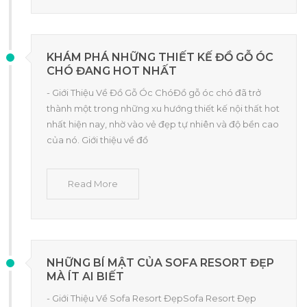
KHÁM PHÁ NHỮNG THIẾT KẾ ĐỒ GỖ ÓC
CHÓ ĐANG HOT NHẤT
- Giới Thiệu Về Đồ Gỗ Óc ChóĐồ gỗ óc chó đã trở
thành một trong những xu hướng thiết kế nội thất hot
nhất hiện nay, nhờ vào vẻ đẹp tự nhiên và độ bền cao
của nó. Giới thiệu về đồ
Read More
NHỮNG BÍ MẬT CỦA SOFA RESORT ĐẸP
MÀ ÍT AI BIẾT
- Giới Thiệu Về Sofa Resort ĐẹpSofa Resort Đẹp