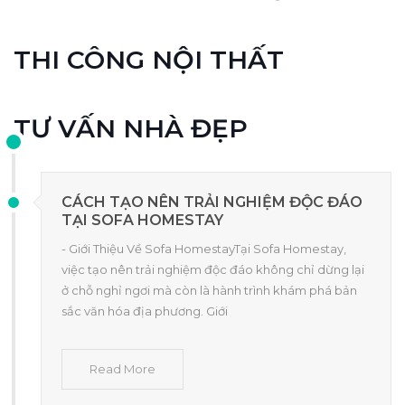
THI CÔNG NỘI THẤT
TƯ VẤN NHÀ ĐẸP
CÁCH TẠO NÊN TRẢI NGHIỆM ĐỘC ĐÁO
TẠI SOFA HOMESTAY
- Giới Thiệu Về Sofa HomestayTại Sofa Homestay,
việc tạo nên trải nghiệm độc đáo không chỉ dừng lại
ở chỗ nghỉ ngơi mà còn là hành trình khám phá bản
sắc văn hóa địa phương. Giới
Read More