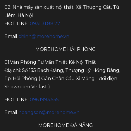
02: Nhà máy sản xuất nội thất: Xã Thượng Cát, Từ
Liêm, Hà Nội..
HOT LINE:
0931.31.88.77
Email
chinh@morehome.vn
MOREHOME HẢI PHÒNG
01.Văn Phòng Tư Vấn Thiết Kế Nội Thất
Điạ chỉ: Số 155 Bạch Đằng, Thượng Lý, Hồng Bàng,
Tp. Hải Phòng ( Gần Chân Cầu Xi Măng - đối diện
Showroom Vinfast )
HOT LINE:
096.1993.555
Email
hoangson@morehome.vn
MOREHOME ĐÀ NẴNG