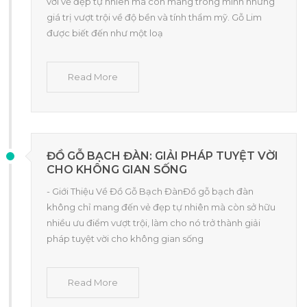
với vẻ đẹp tự nhiên mà còn mang trong mình những
giá trị vượt trội về độ bền và tính thẩm mỹ. Gỗ Lim
được biết đến như một loạ
Read More
ĐỒ GỖ BẠCH ĐÀN: GIẢI PHÁP TUYỆT VỜI
CHO KHÔNG GIAN SỐNG
- Giới Thiệu Về Đồ Gỗ Bạch ĐànĐồ gỗ bạch đàn
không chỉ mang đến vẻ đẹp tự nhiên mà còn sở hữu
nhiều ưu điểm vượt trội, làm cho nó trở thành giải
pháp tuyệt vời cho không gian sống
Read More