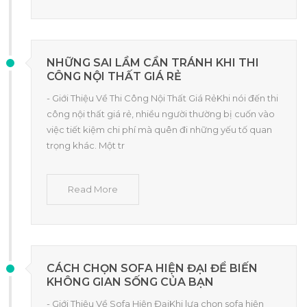
NHỮNG SAI LẦM CẦN TRÁNH KHI THI
CÔNG NỘI THẤT GIÁ RẺ
- Giới Thiệu Về Thi Công Nội Thất Giá RẻKhi nói đến thi
công nội thất giá rẻ, nhiều người thường bị cuốn vào
việc tiết kiệm chi phí mà quên đi những yếu tố quan
trọng khác. Một tr
Read More
CÁCH CHỌN SOFA HIỆN ĐẠI ĐỂ BIẾN
KHÔNG GIAN SỐNG CỦA BẠN
- Giới Thiệu Về Sofa Hiện ĐạiKhi lựa chọn sofa hiện