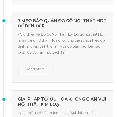
7 MẸO BẢO QUẢN ĐỒ GỖ NỘI THẤT HDF
ĐỂ BỀN ĐẸP
- Giới thiệu về Đồ Gỗ Nội Thất HDFĐồ gỗ nội thất HDF
ngày càng trở thành lựa chọn phổ biến cho nhiều gia
đình nhờ vào tính thẩm mỹ và độ bền cao. Để bảo
quản đồ gỗ này một cách hi
Read More
GIẢI PHÁP TỐI ƯU HÓA KHÔNG GIAN VỚI
NỘI THẤT KIM LOẠI
- Giới Thiệu Về Nội Thất Kim LoạiNội thất kim loại