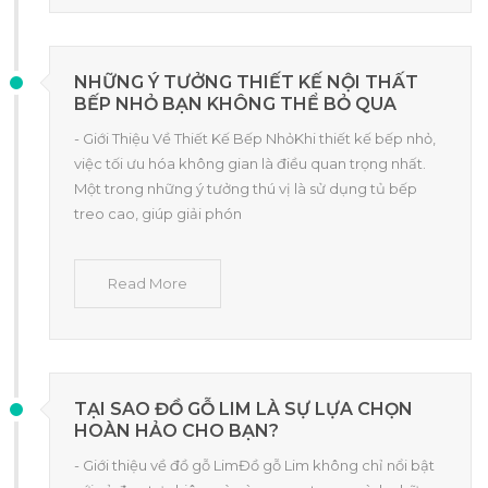
NHỮNG Ý TƯỞNG THIẾT KẾ NỘI THẤT
BẾP NHỎ BẠN KHÔNG THỂ BỎ QUA
- Giới Thiệu Về Thiết Kế Bếp NhỏKhi thiết kế bếp nhỏ,
việc tối ưu hóa không gian là điều quan trọng nhất.
Một trong những ý tưởng thú vị là sử dụng tủ bếp
treo cao, giúp giải phón
Read More
TẠI SAO ĐỒ GỖ LIM LÀ SỰ LỰA CHỌN
HOÀN HẢO CHO BẠN?
- Giới thiệu về đồ gỗ LimĐồ gỗ Lim không chỉ nổi bật