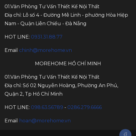
01.Văn Phòng Tư Vấn Thiết Kế Nội Thất
Điạ chỉ: Lô số 4 - Đường Mê Linh - phường Hòa Hiệp
Nam - Quận Liên Chiểu - Đà Nẵng
HOT LINE:
0931.31.88.77
Email
chinh@morehome.vn
MOREHOME HỒ CHÍ MINH
01.Văn Phòng Tư Vấn Thiết Kế Nội Thất
Điạ chỉ: Số 02 Nguyễn Hoàng, Phường An Phú,
Quận 2, Tp Hồ Chí Minh
HOT LINE:
098.63.56789
-
0286.279.6666
Email
hoan@morehome.vn