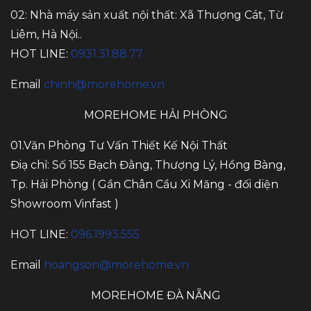
02: Nhà máy sản xuất nội thất: Xã Thượng Cát, Từ
Liêm, Hà Nội..
HOT LINE:
0931.31.88.77
Email
chinh@morehome.vn
MOREHOME HẢI PHÒNG
01.Văn Phòng Tư Vấn Thiết Kế Nội Thất
Điạ chỉ: Số 155 Bạch Đằng, Thượng Lý, Hồng Bàng,
Tp. Hải Phòng ( Gần Chân Cầu Xi Măng - đối diện
Showroom Vinfast )
HOT LINE:
096.1993.555
Email
hoangson@morehome.vn
MOREHOME ĐÀ NẴNG