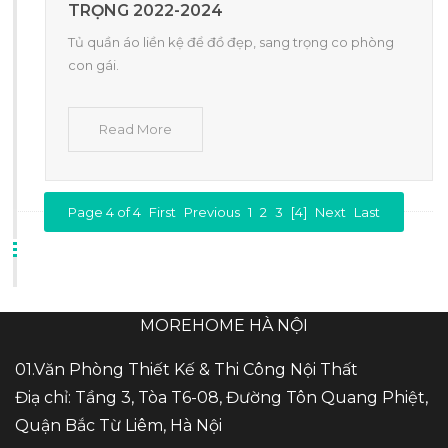
TRỌNG 2022-2024
Tủ quần áo liền kệ để đồ đẹp, sang trọng co phòng
con gái.
Read More
Page 4 of 4
First
Previous
1
2
3
[4]
Next
Last
MOREHOME HÀ NỘI
01.Văn Phòng Thiết Kế & Thi Công Nội Thất
Điạ chỉ: Tầng 3, Tòa T6-08, Đường Tôn Quang Phiệt,
Quận Bắc Từ Liêm, Hà Nội