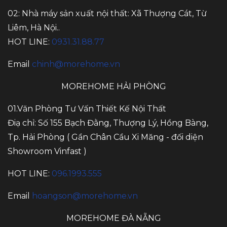
02: Nhà máy sản xuất nội thất: Xã Thượng Cát, Từ
Liêm, Hà Nội..
HOT LINE:
0931.31.88.77
Email
chinh@morehome.vn
MOREHOME HẢI PHÒNG
01.Văn Phòng Tư Vấn Thiết Kế Nội Thất
Điạ chỉ: Số 155 Bạch Đằng, Thượng Lý, Hồng Bàng,
Tp. Hải Phòng ( Gần Chân Cầu Xi Măng - đối diện
Showroom Vinfast )
HOT LINE:
096.1993.555
Email
hoangson@morehome.vn
MOREHOME ĐÀ NẴNG