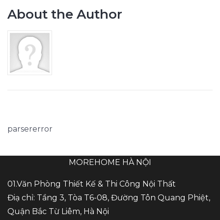
About the Author
parsererror
MOREHOME HÀ NỘI
01.Văn Phòng Thiết Kế & Thi Công Nội Thất
Điạ chỉ: Tầng 3, Tòa T6-08, Đường Tôn Quang Phiệt,
Quận Bắc Từ Liêm, Hà Nội