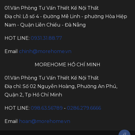
01.Văn Phòng Tư Vấn Thiết Kế Nội Thất
Điạ chỉ: Lô số 4 - Đường Mê Linh - phường Hòa Hiệp
Nam - Quận Liên Chiểu - Đà Nẵng
HOT LINE:
0931.31.88.77
Email
chinh@morehome.vn
MOREHOME HỒ CHÍ MINH
01.Văn Phòng Tư Vấn Thiết Kế Nội Thất
Điạ chỉ: Số 02 Nguyễn Hoàng, Phường An Phú,
Quận 2, Tp Hồ Chí Minh
HOT LINE:
098.63.56789
-
0286.279.6666
Email
hoan@morehome.vn