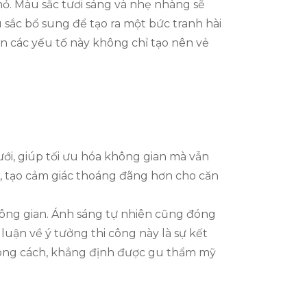
nhỏ. Màu sắc tươi sáng và nhẹ nhàng sẽ
sắc bổ sung để tạo ra một bức tranh hài
ến các yếu tố này không chỉ tạo nên vẻ
ới, giúp tối ưu hóa không gian mà vẫn
n, tạo cảm giác thoáng đãng hơn cho căn
không gian. Ánh sáng tự nhiên cũng đóng
luận về ý tưởng thi công này là sự kết
hong cách, khẳng định được gu thẩm mỹ