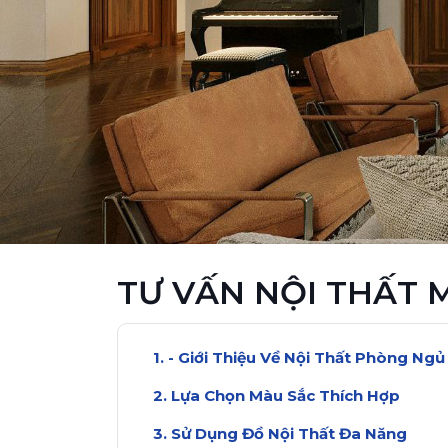
TƯ VẤN NỘI THẤT
- Giới Thiệu Về Nội Thất Phòng Ng
Lựa Chọn Màu Sắc Thích Hợp
Sử Dụng Đồ Nội Thất Đa Năng