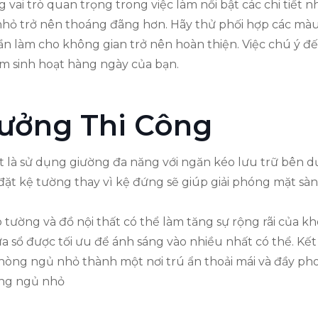
 vai trò quan trọng trong việc làm nổi bật các chi tiết 
nhỏ trở nên thoáng đãng hơn. Hãy thử phối hợp các màu 
ần làm cho không gian trở nên hoàn thiện. Việc chú ý đ
m sinh hoạt hàng ngày của bạn.
Tưởng Thi Công
 là sử dụng giường đa năng với ngăn kéo lưu trữ bên dư
 đặt kệ tường thay vì kệ đứng sẽ giúp giải phóng mặt sà
 tường và đồ nội thất có thể làm tăng sự rộng rãi của 
a sổ được tối ưu để ánh sáng vào nhiều nhất có thể. Kết 
phòng ngủ nhỏ thành một nơi trú ẩn thoải mái và đầy p
òng ngủ nhỏ