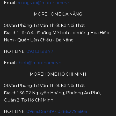
Email
hoangson@morehome.vn
MOREHOME ĐÀ NẴNG
01.Văn Phòng Tư Vấn Thiết Kế Nội Thất
Điạ chỉ: Lô số 4 - Đường Mê Linh - phường Hòa Hiệp
Nam - Quận Liên Chiểu - Đà Nẵng
HOT LINE:
0931.31.88.77
Email
chinh@morehome.vn
MOREHOME HỒ CHÍ MINH
01.Văn Phòng Tư Vấn Thiết Kế Nội Thất
Điạ chỉ: Số 02 Nguyễn Hoàng, Phường An Phú,
Quận 2, Tp Hồ Chí Minh
HOT LINE:
098.63.56789
-
0286.279.6666