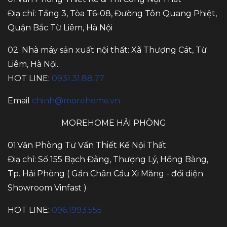
Điạ chỉ: Tầng 3, Tòa T6-08, Đường Tôn Quang Phiệt,
Quận Bắc Từ Liêm, Hà Nội
02: Nhà máy sản xuất nội thất: Xã Thượng Cát, Từ
Liêm, Hà Nội..
HOT LINE:
0931.31.88.77
Email
chinh@morehome.vn
MOREHOME HẢI PHÒNG
01.Văn Phòng Tư Vấn Thiết Kế Nội Thất
Điạ chỉ: Số 155 Bạch Đằng, Thượng Lý, Hồng Bàng,
Tp. Hải Phòng ( Gần Chân Cầu Xi Măng - đối diện
Showroom Vinfast )
HOT LINE:
096.1993.555