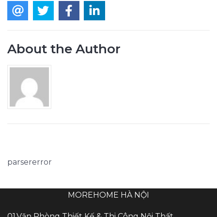
About the Author
parsererror
MOREHOME HÀ NỘI
01.Văn Phòng Thiết Kế & Thi Công Nội Thất