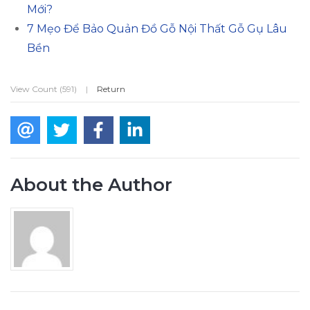
Mới?
7 Mẹo Để Bảo Quản Đồ Gỗ Nội Thất Gỗ Gụ Lâu
Bền
View Count (591)
|
Return
About the Author