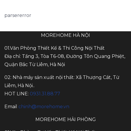
parsererror
MOREHOME HÀ NỘI
01.Văn Phòng Thiết Kế & Thi Công Nội Thất
Điạ chỉ: Tầng 3, Tòa T6-08, Đường Tôn Quang Phiệt,
Quận Bắc Từ Liêm, Hà Nội
02: Nhà máy sản xuất nội thất: Xã Thượng Cát, Từ
Liêm, Hà Nội..
HOT LINE:
0931.31.88.77
Email
chinh@morehome.vn
MOREHOME HẢI PHÒNG