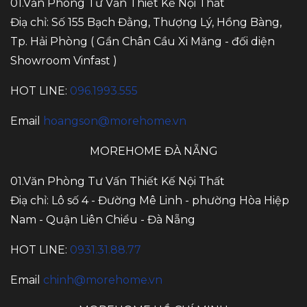
01.Văn Phòng Tư Vấn Thiết Kế Nội Thất
Điạ chỉ: Số 155 Bạch Đằng, Thượng Lý, Hồng Bàng,
Tp. Hải Phòng ( Gần Chân Cầu Xi Măng - đối diện
Showroom Vinfast )
HOT LINE:
096.1993.555
Email
hoangson@morehome.vn
MOREHOME ĐÀ NẴNG
01.Văn Phòng Tư Vấn Thiết Kế Nội Thất
Điạ chỉ: Lô số 4 - Đường Mê Linh - phường Hòa Hiệp
Nam - Quận Liên Chiểu - Đà Nẵng
HOT LINE:
0931.31.88.77
Email
chinh@morehome.vn