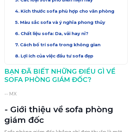
Kích thước sofa phù hợp cho văn phòng
Màu sắc sofa và ý nghĩa phong thủy
Chất liệu sofa: Da, vải hay nỉ?
Cách bố trí sofa trong không gian
Lợi ích của việc đầu tư sofa đẹp
Xu hướng thiết kế sofa năm 2025
BẠN ĐÃ BIẾT NHỮNG ĐIỀU GÌ VỀ
Kết luận: Sofa hoàn hảo cho phòng giám
SOFA PHÒNG GIÁM ĐỐC?
đốc
-- MX
- Giới thiệu về sofa phòng
giám đốc