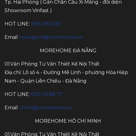
Tp. Hải Phòng ( Gần Chân Cầu Xi Măng - đối diện
Showroom Vinfast )
HOT LINE:
096.1993.555
Email
hoangson@morehome.vn
MOREHOME ĐÀ NẴNG
01.Văn Phòng Tư Vấn Thiết Kế Nội Thất
Điạ chỉ: Lô số 4 - Đường Mê Linh - phường Hòa Hiệp
Nam - Quận Liên Chiểu - Đà Nẵng
HOT LINE:
0931.31.88.77
Email
chinh@morehome.vn
MOREHOME HỒ CHÍ MINH
01.Văn Phòng Tư Vấn Thiết Kế Nội Thất