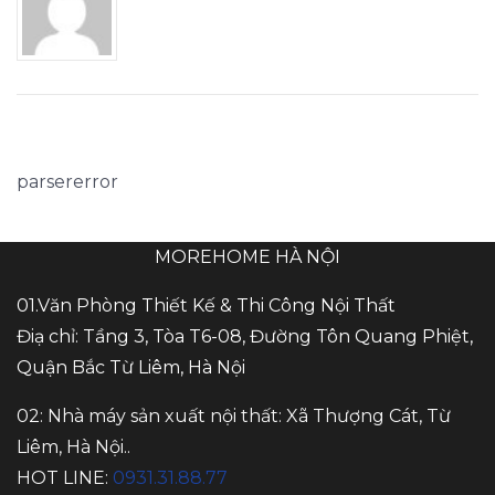
parsererror
MOREHOME HÀ NỘI
01.Văn Phòng Thiết Kế & Thi Công Nội Thất
Điạ chỉ: Tầng 3, Tòa T6-08, Đường Tôn Quang Phiệt,
Quận Bắc Từ Liêm, Hà Nội
02: Nhà máy sản xuất nội thất: Xã Thượng Cát, Từ
Liêm, Hà Nội..
HOT LINE:
0931.31.88.77