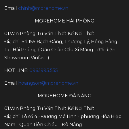
Email
chinh@morehome.vn
MOREHOME HẢI PHÒNG
01.Văn Phòng Tư Vấn Thiết Kế Nội Thất
Điạ chỉ: Số 155 Bạch Đằng, Thượng Lý, Hồng Bàng,
Tp. Hải Phòng ( Gần Chân Cầu Xi Măng - đối diện
Showroom Vinfast )
HOT LINE:
096.1993.555
Email
hoangson@morehome.vn
MOREHOME ĐÀ NẴNG
01.Văn Phòng Tư Vấn Thiết Kế Nội Thất
Điạ chỉ: Lô số 4 - Đường Mê Linh - phường Hòa Hiệp
Nam - Quận Liên Chiểu - Đà Nẵng