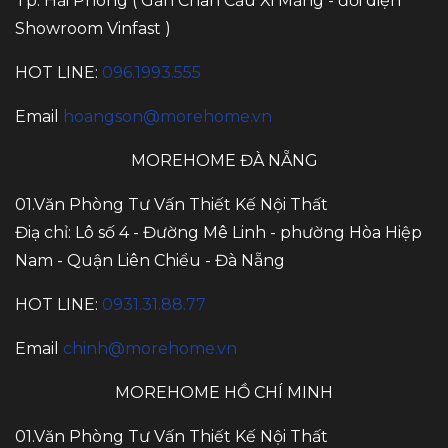
Tp. Hải Phòng ( Gần Chân Cầu Xi Măng - đối diện
Showroom Vinfast )
HOT LINE:
096.1993.555
Email
hoangson@morehome.vn
MOREHOME ĐÀ NẴNG
01.Văn Phòng Tư Vấn Thiết Kế Nội Thất
Điạ chỉ: Lô số 4 - Đường Mê Linh - phường Hòa Hiệp
Nam - Quận Liên Chiểu - Đà Nẵng
HOT LINE:
0931.31.88.77
Email
chinh@morehome.vn
MOREHOME HỒ CHÍ MINH
01.Văn Phòng Tư Vấn Thiết Kế Nội Thất