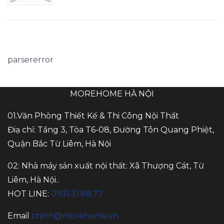
parsererror
MOREHOME HÀ NỘI
01.Văn Phòng Thiết Kế & Thi Công Nội Thất
Điạ chỉ: Tầng 3, Tòa T6-08, Đường Tôn Quang Phiệt,
Quận Bắc Từ Liêm, Hà Nội
02: Nhà máy sản xuất nội thất: Xã Thượng Cát, Từ
Liêm, Hà Nội..
HOT LINE:
0931.31.88.77
Email
chinh@morehome.vn