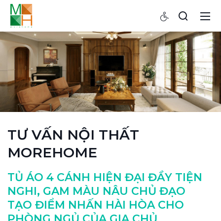
TƯ VẤN NỘI THẤT
MOREHOME
TỦ ÁO 4 CÁNH HIỆN ĐẠI ĐẦY TIỆN
NGHI, GAM MÀU NÂU CHỦ ĐẠO
TẠO ĐIỂM NHẤN HÀI HÒA CHO
PHÒNG NGỦ CỦA GIA CHỦ