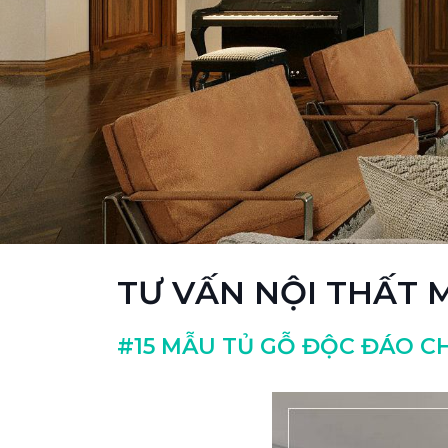
TƯ VẤN NỘI THẤT
#15 MẪU TỦ GỖ ĐỘC ĐÁO CH